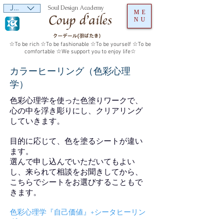
JPY (¥)
Soul Design Academy
ME
NU
クーデール(羽ばたき）
☆To be rich ☆To be fashionable ☆To be yourself ☆To be
comfortable ☆We support you to enjoy life☆
カラーヒーリング（色彩心理
学）
色彩心理学を使った色塗りワークで、
心の中を浮き彫りにし、クリアリング
していきます。
目的に応じて、色を塗るシートが違い
ます。
選んで申し込んでいただいてもよい
し、来られて相談をお聞きしてから、
こちらでシートをお選びすることもで
きます。
色彩心理学『自己価値』+シータヒーリン