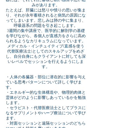
器には、それぞれに蓄積し易い感情や思い込
みがあります。
たとえば、肝臓には怒りや憤りの思いが集ま
り、それが永年蓄積されると病気の原因にな
ってしまいます。悲しみは肺の中に集まり、
呼吸器系の問題を引き起こします。
3週間の集中講座で、医学的に解剖学の基礎
を学びながら、各個人が直感力をさらに高め
られるようなカリキュラムになっています。
メディカル・インチュイティブ(直感を使う
代替医療法士)としてのスキルアップをめざ
し、自分自身にもクライアントに対しても深
いレベルでセッションを行えるようにしま
す。
・人体の各臓器・部位に潜在的に影響を与え
ている思考パターンについて詳しく学びま
す。
・エネルギー的な生体構造や、物理的肉体と
霊体がどのように影響しあっているかを勉強
します。
・セラピスト・代替医療法士としてプラスに
なるサプリメントやハーブ療法について学び
ます。
・対面セッションと遠隔セッションのどちら