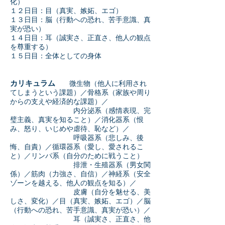
化）
１２日目：目（真実、嫉妬、エゴ）
１３日目：脳（行動への恐れ、苦手意識、真
実が恐い）
１４日目：耳（誠実さ、正直さ、他人の観点
を尊重する）
１５日目：全体としての身体
カリキュラム
微生物（他人に利用され
てしまうという課題）／骨格系（家族や周り
からの支えや経済的な課題）／
内分泌系（感情表現、完
璧主義、真実を知ること）／消化器系（恨
み、怒り、いじめや虐待、恥など）／
呼吸器系（悲しみ、後
悔、自責）／循環器系（愛し、愛されるこ
と）／リンパ系（自分のために戦うこと）
排泄・生殖器系（男女関
係）／筋肉（力強さ、自信）／神経系（安全
ゾーンを越える、他人の観点を知る）／
皮膚（自分を魅せる、美
しさ、変化）／目（真実、嫉妬、エゴ）／脳
（行動への恐れ、苦手意識、真実が恐い）／
耳（誠実さ、正直さ、他