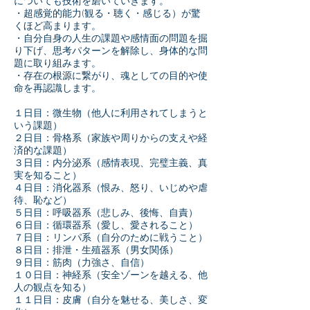
についても技術を磨いていきます。
・超感覚的能力(観る・聴く・感じる）が驚
くほど高まります。
・自分自身の人生の課題や感情面の問題を掘
り下げ、思考パターンを解除し、身体的な問
題に取り組みます。
・存在の根源に繋がり、魂としての目的や使
命を再認識します。
１日目：微生物（他人に利用されてしまうと
いう課題）
２日目：骨格系（家族や周りからの支えや経
済的な課題）
３日目：内分泌系（感情表現、完璧主義、真
実を知ること）
４日目：消化器系（恨み、怒り、いじめや虐
待、恥など）
５日目：呼吸器系（悲しみ、後悔、自責）
６日目：循環器系（愛し、愛されること）
７日目：リンパ系（自分のために戦うこと）
８日目：排泄・生殖器系（男女関係）
９日目：筋肉（力強さ、自信）
１０日目：神経系（安全ゾーンを越える、他
人の観点を知る）
１１日目：皮膚（自分を魅せる、美しさ、変