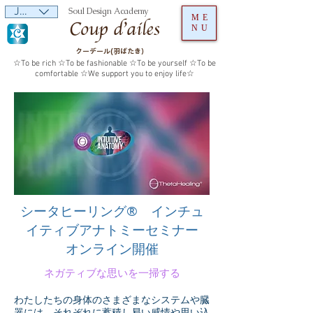
JPY (¥)
Soul Design Academy
ME
NU
クーデール(羽ばたき）
☆To be rich ☆To be fashionable ☆To be yourself ☆To be
comfortable ☆We support you to enjoy life☆
シータヒーリング® インチュ
イティブアナトミー
セミナー
​オンライン開催
ネガティブな思いを一掃する
わたしたちの身体のさまざまなシステムや臓