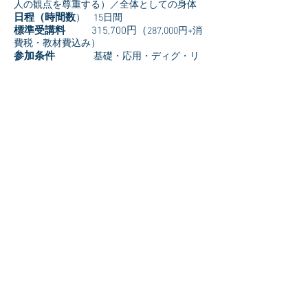
人の観点を尊重する）／全体としての身体
日程（時間数
） 15日間
標準受講料
315,700円（
287,000円+消
費税・教材費込み）
参加条件
基礎・応用・ディグ・リ
レ２修了
配布物
インチュイティブアナト
ミープラクティショナーマニュアル
解剖学補助教材（インス
トラクターにより異なります）
修了証（全カリキュラム
参加の初受講の方のみ）
ヴァイアナさんから、インストラクターセミ
ナーを何度も受講し、理解を深めたセミナー
です.
私自身も30回以上セミナー開催しています。
15日で、良いヒーラーに、なってしまう、と
ても、パワフルなセミナーです。
15日も有るし、金額もかなりですが、思い切
って受けてみませんか？