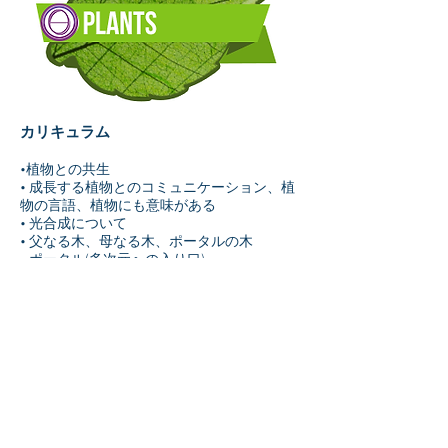
カリキュラム
•植物との共生
• 成長する植物とのコミュニケーション、植
物の言語、植物にも意味がある
• 光合成について
• 父なる木、母なる木、ポータルの木
• ポータル(多次元への入り口)
• 妖精、エレメンタル
• 植物と振動
• 土壌を癒す、植物を癒す、庭の作り方
• 神聖なる名前を聞く
• 食べ物やハーブを祝福する
• 食べ物のエネルギー、薬草、ハーブ、サプ
リメントについて
• 植物からのヒーリングを受ける、植物をヒ
ーリングする、保護する
• 電磁波、放射能のクリアリング