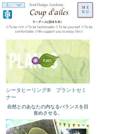
JPY (¥)
Soul Design Academy
ME
NU
クーデール(羽ばたき）
☆To be rich ☆To be fashionable ☆To be yourself ☆To be
comfortable ☆We support you to enjoy life☆
シータヒーリング® プラントセミ
ナー
自然とのあなたの内なるバランスを目
覚めさせる。