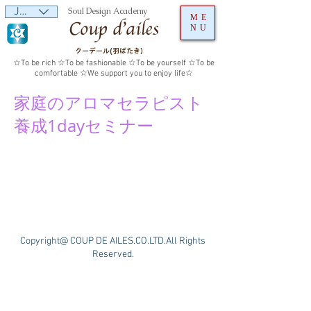
JPY (¥)
Soul Design Academy
ME
NU
クーデール(羽ばたき）
☆To be rich ☆To be fashionable ☆To be yourself ☆To be
comfortable ☆We support you to enjoy life☆
家庭のアロマセラピスト
養成1dayセミナー
Copyright@ COUP DE AILES.CO.LTD.All Rights
Reserved.