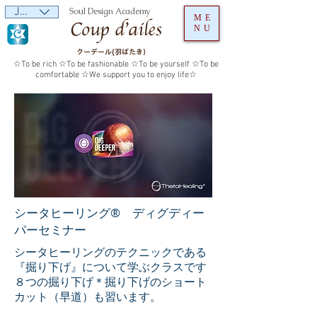
JPY (¥)
Soul Design Academy
ME
NU
クーデール(羽ばたき）
☆To be rich ☆To be fashionable ☆To be yourself ☆To be
comfortable ☆We support you to enjoy life☆
シータヒーリング® ディグディー
パー
セミナー
シータヒーリングのテクニックである
『掘り下げ』について学ぶクラスです
８つの掘り下げ＊掘り下げのショート
カット（早道）も習います。