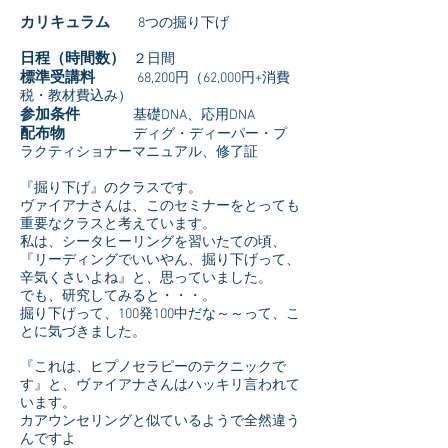
カリキュラム
8つの掘り下げ
日程（時間数）
２日間
標準受講料
68,200円（
62,000円+消費
税・教材費込み）
参加条件
基礎DNA、応用DNA
配布物
ディグ・ディーパー・プ
ラクティショナーマニュアル、修了証
『掘り下げ』のクラスです。
ヴァイアナさんは、このセミナーをとっても
重要なクラスと考えています。
私は、シータヒーリングを習いたての頃、
『リーディングでいいやん、掘り下げって、
辛気くさいよね』と、思っていました。
でも、研究してみると・・・。
掘り下げって、100発100中だな～～って、こ
とに気づきました。
『これは、ヒプノセラピーのテクニックで
す』と、ヴァイアナさんはハッキリ言われて
います。
カアウンセリングと似ているようで全然違う
んですよ