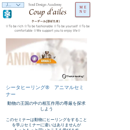
JPY (¥)
Soul Design Academy
ME
NU
クーデール(羽ばたき）
☆To be rich ☆To be fashionable ☆To be yourself ☆To be
comfortable ☆We support you to enjoy life☆
シータヒーリング® アニマルセミ
ナー
動物の王国の中の相互作用の尊厳を探求
しよう
このセミナーは動物にヒーリングをすること
を学ぶセミナーに違いはありませんが