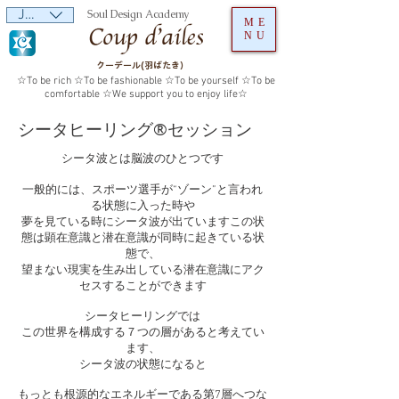
JPY (¥)
Soul Design Academy
ME
NU
クーデール(羽ばたき）
☆To be rich ☆To be fashionable ☆To be yourself ☆To be
comfortable ☆We support you to enjoy life☆
シータヒーリング®️セッション
シータ波とは脳波のひとつです
一般的には、スポーツ選手が“ゾーン”と言われ
る状態に入った時や
夢を見ている時にシータ波が出ていますこの状
態は顕在意識と潜在意識が同時に起きている状
態で、
望まない現実を生み出している潜在意識にアク
セスすることができます
シータヒーリングでは
この世界を構成する７つの層があると考えてい
ます、
シータ波の状態になると
もっとも根源的なエネルギーである第7層へつな