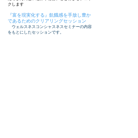
クします
『富を現実化する』飢餓感を手放し豊か
であるためのクリアリングセッション
ウェルスネスコンシャスネスセミナーの内容
をもとにしたセッションです。
『ネガティブな思考を手放す』ポジティ
ヴな人生にするためのクリアリングセッ
ション
アディクションセミナーの内容をもとにした
セッションです。
『人を許し自分を許し』毎日が平和でい
るためのクリアリングセッション
フォーギブネスセミナーの内容をもとにした
セッションです。
『シータヒーリング ＊フォローセッショ
ン』
せっかく、シータヒーリングを習ったのに、
『7層につながっているかどうかわからない』