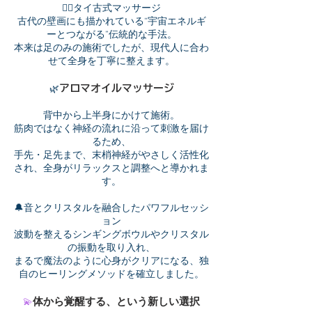
🧘‍♀️タイ古式マッサージ
古代の壁画にも描かれている“宇宙エネルギ
ーとつながる”伝統的な手法。
本来は足のみの施術でしたが、現代人に合わ
せて全身を丁寧に整えます。
アロマオイルマッサージ
🌿
背中から上半身にかけて施術。
筋肉ではなく神経の流れに沿って刺激を届け
るため、
手先・足先まで、末梢神経がやさしく活性化
され、全身がリラックスと調整へと導かれま
す。
🔔音とクリスタルを融合したパワフルセッシ
ョン
波動を整えるシンギングボウルやクリスタル
の振動を取り入れ、
まるで魔法のように心身がクリアになる、独
自のヒーリングメソッドを確立しました。
体から覚醒する、という新しい選択
💫