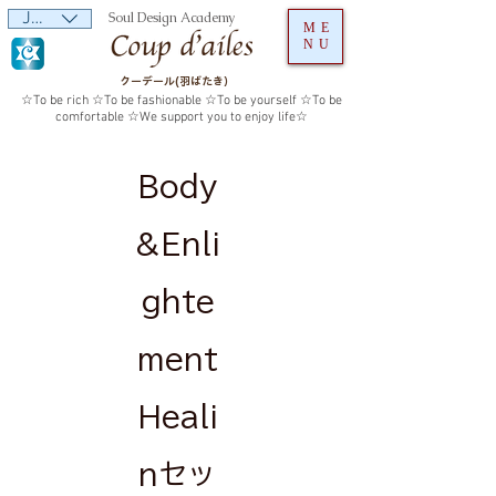
JPY (¥)
Soul Design Academy
ME
NU
クーデール(羽ばたき）
☆To be rich ☆To be fashionable ☆To be yourself ☆To be
comfortable ☆We support you to enjoy life☆
Body
&Enli
ghte
ment
Heali
nセッ