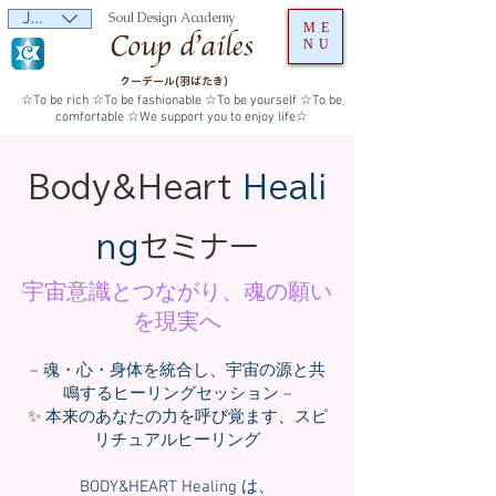
JPY (¥)
Soul Design Academy
ME
NU
クーデール(羽ばたき）
☆To be rich ☆To be fashionable ☆To be yourself ☆To be
comfortable ☆We support you to enjoy life☆
Body&Heart
Heali
ng
セミナー
宇宙意識とつながり、魂の願い
を現実へ
– 魂・心・身体を統合し、宇宙の源と共
鳴するヒーリングセッション –
✨ 本来のあなたの力を呼び覚ます、スピ
リチュアルヒーリング
BODY&HEART Healing は、