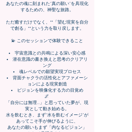
あなたの魂に刻まれた“真の願い”を具現化
するための、神聖な旅路。
ただ癒すだけでなく、**「望む現実を自分
で創る」**という力を取り戻します。
💫 このセッションで体験できること
宇宙意識との共鳴による深い安心感
潜在意識の書き換えと思考のクリアリ
ング
魂レベルでの願望実現プロセス
背面チャクラの活性化とアファメーシ
ョンによる現実創造
ビジョンを映像化する力の目覚め
🌌
「自分には無理…」と思っていた夢が、現
実として動き始める。
水を飲むとき、まず“水を飲むイメージ”が
あってこそ手が伸びるように、
あなたの願いもまず「内なるビジョン」