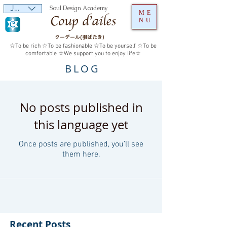
JPY (¥)
Soul Design Academy
ME
NU
クーデール(羽ばたき）
☆To be rich ☆To be fashionable ☆To be yourself ☆To be
comfortable ☆We support you to enjoy life☆
BLOG
No posts published in
this language yet
Once posts are published, you’ll see
them here.
Recent Posts