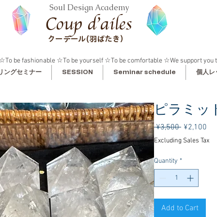
Soul Design Academy
クーデール(羽ばたき）
☆To be fashionable ☆To be yourself ☆To be comfortable ☆We support you t
リングセミナー
SESSION
Seminar schedule
個人レ
ピラミッド
Regular
Sa
 ¥3,500 
¥2,100
Price
Pri
Excluding Sales Tax
Quantity
*
Add to Cart