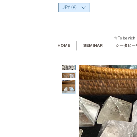
JPY (¥)
☆To be rich 
HOME
SEMINAR
シータヒー