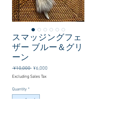
スマッジングフェ
ザー ブルー＆グリ
ーン
Regular
Sale
 ¥10,000 
¥6,000
Price
Price
Excluding Sales Tax
Quantity
*
Add to Cart