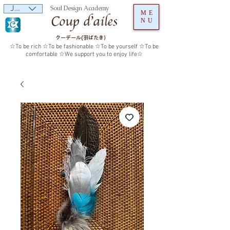
JPY (¥)
Soul Design Academy
ME
NU
クーデール(羽ばたき）
☆To be rich ☆To be fashionable ☆To be yourself ☆To be
comfortable ☆We support you to enjoy life☆